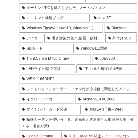
ゲーミングPCを購入しました - ノートパソコン
ミニトマト栽培ブログ
nova5T
WIndows Tips(Windows10, Windows11)
Bluetooth
アイコ
暑さ対策の色々(部屋、飲料)
外付けSSD
SDカード
Windows11関連
ThinkCentre M75q-1 Tiny
50E6800
LEDライト/懐中電灯
TP-Linkの無線LAN機器
WEX-1166DHP2
ノートパソコンクーラー、ファン付き冷却台に関連したページ
イエローアイコ
Archer A10 AC2600
マイナンバーカード関連
無線LAN子機 - Wi-Fi
断熱カーテンを使い分ける。遮光率と透過率と反射率が大事（省
エネ、暑さ対策)
Google Chrome
NEC LaVie NS関連 - ノートパソコン