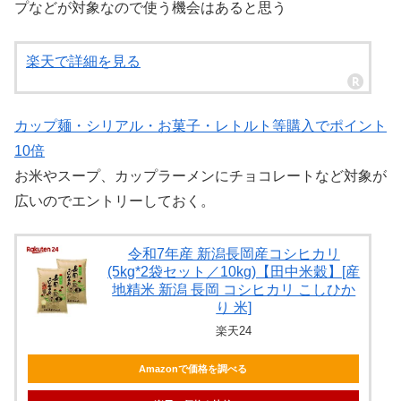
プなどが対象なので使う機会はあると思う
楽天で詳細を見る
カップ麺・シリアル・お菓子・レトルト等購入でポイント
10倍
お米やスープ、カップラーメンにチョコレートなど対象が
広いのでエントリーしておく。
令和7年産 新潟長岡産コシヒカリ
(5kg*2袋セット／10kg)【田中米穀】[産
地精米 新潟 長岡 コシヒカリ こしひか
り 米]
楽天24
Amazonで価格を調べる