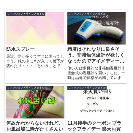
ファッション・ライフスタイル
ファッション・ライフスタイル
防水スプレー
精度はそれなりに良さそ
う。非接触体温計が欲しく
最近、雨が多くて本当に困ってし
なったのでアイメディータ
まう。靴の中に水が入って靴下が
濡れたり・・・。ということで購
を買ってみたレビュー
使い方は多目的な非接触温度計非
入したのが防水スプレー「アメ
接触式の温度計を買いました。一
ダ...
時は品薄で価格が高騰していまし
たが、最近は量産されているた
め...
ファッション・ライフスタイル
ファッション・ライフスタイル
11月後半のクーポン ブラ
何故かわからないけれど、
ックフライデー 楽天お買
お風呂場に蜂がたくさんい