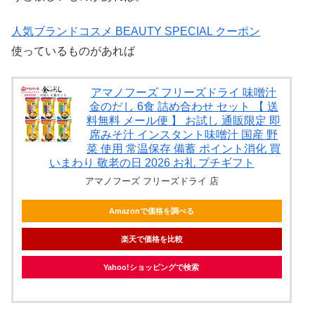
人気ブランドコスメ BEAUTY SPECIAL クーポン
使っているものがあれば
アマノフーズ フリーズドライ 味噌汁
金のだし 6食 詰め合わせ セット 【 送
料無料 メール便 】 お試し 通販限定 即
席みそ汁 インスタント味噌汁 国産 野
菜 使用 常温保存 備蓄 ポイント消化 買
いまわり 敬老の日 2026 お礼 プチギフト
アマノフーズ フリーズドライ 店
Amazonで価格を調べる
楽天で価格を比較
Yahoo!ショッピングで検索