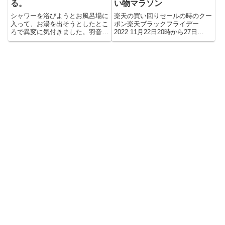
い物マラソン
る。
楽天の買い回りセールの時のクー
シャワーを浴びようとお風呂場に
ポン楽天ブラックフライデー
入って、お湯を出そうとしたとこ
2022 11月22日20時から27日
ろで異変に気付きました。羽音が
01:59までの開催期間の...
する・・・恐怖 天井を見たら
ハ...