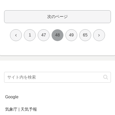
次のページ
前
次
1
47
48
49
65
へ
へ
Google
気象庁 | 天気予報