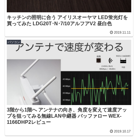
キッチンの照明に合う アイリスオーヤマ LED蛍光灯を
買ってみた LDG20T･N･7/10アルフアV2 昼白色
2019.11.11
パソコン
3階から1階へ アンテナの向き、角度を変えて速度アッ
プを狙ってみる無線LAN中継器 バッファロー WEX-
1166DHP2レビュー
2019.10.17