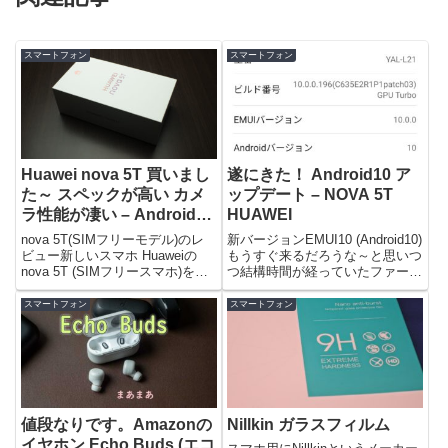
スマートフォン
スマートフォン
Huawei nova 5T 買いまし
遂にきた！ Android10 ア
た～ スペックが高い カメ
ップデート – NOVA 5T
ラ性能が凄い – Androidス
HUAWEI
マートフォン
nova 5T(SIMフリーモデル)のレ
新バージョンEMUI10 (Android10)
ビュー新しいスマホ Huaweiの
もうすぐ来るだろうな～と思いつ
nova 5T (SIMフリースマホ)を買
つ結構時間が経っていたファーウ
いま...
ェイのAnd...
スマートフォン
スマートフォン
値段なりです。Amazonの
Nillkin ガラスフィルム
イヤホン Echo Buds (エコ