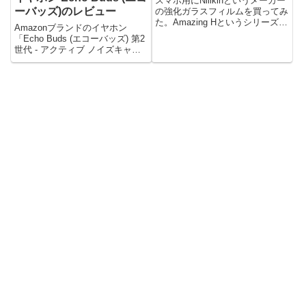
スマホ用にNillkinというメーカー
ーバッズ)のレビュー
の強化ガラスフィルムを買ってみ
た。Amazing Hというシリーズ
Amazonブランドのイヤホン
で、硬度は9H。...
「Echo Buds (エコーバッズ) 第2
世代 - アクティブ ノイズキャン
セリング 付...