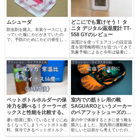
ムシューダ
どこにでも置けそう！ タ
ニタ デジタル温湿度計 TT-
防虫剤を購入。衣装ケースにしま
558 GYのレビュー
っていた服にカビがきていたの
で。予防のためにカビの発生して
温度計を使ってエアコンの設定温
いないケースにも投入。中身は1
度を管理梅雨明けが近づいてきて
袋...
気象予報によると今年は猛暑にな
りそうとのこと。そんなわけで
エ...
ファッション・ライフスタイル
ファッション・ライフスタイル
ペットボトルホルダーの保
室内での筋トレ用の靴
冷力を調べる！クーラーボ
SAGUAROというメーカー
ックスと性能を比較する。
のベアフットシューズのレ
ビュー
暑い部屋に置いているとすぐにぬ
家の中で体操するときに使う靴を
るくなってしまうペットボトル飲
購入しました。室内用の運動靴が
料。保冷できるペットボトルクー
欲しいと以前から考えていたので
ラーを使うことでどのくらいの
すが、名前を聞いたことがある
時...
有...