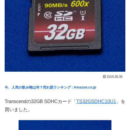
2015.06.30
今、人気の飲み物は何？売れ筋ランキング : Amazon.co.jp
Transcendの32GB SDHCカード「
TS32GSDHC10U1
」を
買いました。