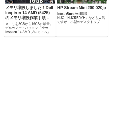
メモリ増設しました！Dell
HP Stream Mini 200-020jp
Inspiron 14 AMD (5425)
IntelのBroadwell搭載
のメモリ増設作業手順 – ノ
NUC「NUC5i5RYH」なども人気
ですが、小型のデスクトップ
ートパソコン
メモリを8GBから16GBに増量。
PC「HP Strea...
デルのノートパソコン「New
Inspiron 14 AMD プレミアム」に
メモリを増...