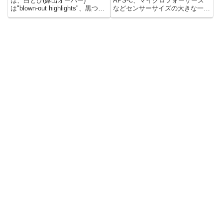
は、白とび(露出オーバー)
APS-C、マイクロフォーサーズ
は"blown-out highlights"、黒つぶ
などセンサーサイズの大きな一眼
れは"blo...
カメラで物撮りをしているとき...