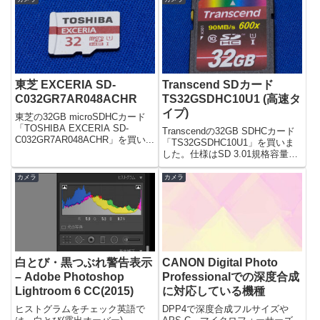
東芝 EXCERIA SD-
Transcend SDカード
C032GR7AR048ACHR
TS32GSDHC10U1 (高速タ
イプ)
東芝の32GB microSDHCカード
「TOSHIBA EXCERIA SD-
Transcendの32GB SDHCカード
C032GR7AR048ACHR」を買い...
「TS32GSDHC10U1」を買いま
した。仕様はSD 3.01規格容量
3...
カメラ
カメラ
白とび・黒つぶれ警告表示
CANON Digital Photo
– Adobe Photoshop
Professionalでの深度合成
Lightroom 6 CC(2015)
に対応している機種
ヒストグラムをチェック英語で
DPP4で深度合成フルサイズや