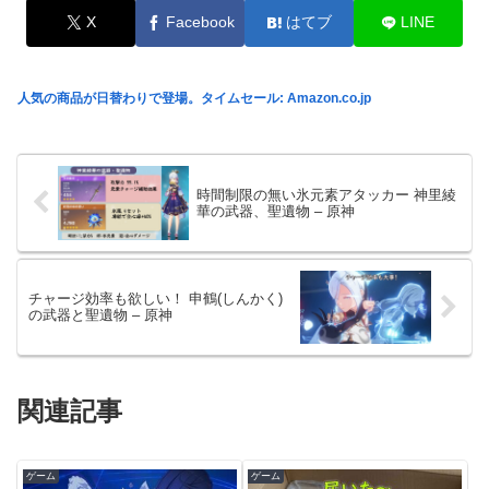
X
Facebook
はてブ
LINE
人気の商品が日替わりで登場。タイムセール: Amazon.co.jp
時間制限の無い氷元素アタッカー 神里綾
華の武器、聖遺物 – 原神
チャージ効率も欲しい！ 申鶴(しんかく)
の武器と聖遺物 – 原神
関連記事
ゲーム
ゲーム