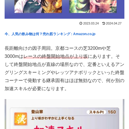
2023.03.24
2024.04.27
今、人気の飲み物は何？売れ筋ランキング : Amazon.co.jp
長距離向けの因子周回。京都コースの芝3200mや芝
3000mは
レースの終盤開始地点が上り坂
にあります。そ
して終盤開始地点が直線の場所なので、定番といえるアン
グリングスキーミングやレッツアナボリックといった終盤
コーナーで発動する継承固有はほぼ無効なので、何か別の
加速スキルが必要になります。