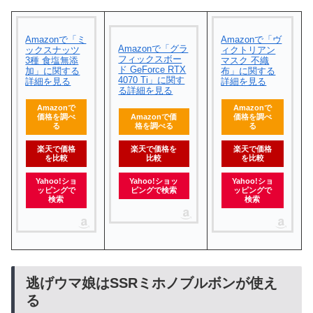
Amazonで「ミ
Amazonで「ヴ
Amazonで「グラ
ックスナッツ
ィクトリアン
フィックスボー
3種 食塩無添
マスク 不織
ド GeForce RTX
加」に関する
布」に関する
4070 Ti」に関す
詳細を見る
詳細を見る
る詳細を見る
Amazonで
Amazonで
価格を調べ
Amazonで価
価格を調べ
る
格を調べる
る
楽天で価格
楽天で価格を
楽天で価格
を比較
比較
を比較
Yahoo!ショ
Yahoo!ショッ
Yahoo!ショ
ッピングで
ピングで検索
ッピングで
検索
検索
逃げウマ娘はSSRミホノブルボンが使え
る