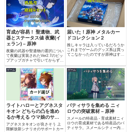
育成が容易！ 聖遺物、武
届いた！原神 メタルカー
器とステータス値 夜蘭(イ
ドコレクション２
ェラン) – 原神
推しキャラは入っているだろうか
これまでゲームのグッズ系は買っ
夜蘭の武器や聖遺物の選択につい
てこなかったのですが原神はすっ
て夜蘭は実装されたVer2.7のピッ
かりハマっているので何かグッ
プアップガチャで引いてからずっ
ズ...
と使ってきて、鍾離、楓原...
ゲーム
ゲーム
ライトハローとアグネスタ
パティサラを集める ニィ
キオン どちらの凸を進め
ロウの突破素材 – 原神
るか考える ウマ娘のサポ
スメールの特産品 - 育成素材ニィ
カ選択
ロウの育成素材である特産品のパ
アグネスタキオンが良さそう 上
ティサラ。スメールシティー内で
限解放新シナリオのサポートカー