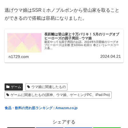
逃げウマ娘はSSRミホノブルボンから登山家を取ること
ができるので搭載は容易になりました。
長距離は登山家と十万バリキ！ 5月のリーグオブ
ヒーローズの因子周回 - ウマ娘
最近やってる因子周回のお話。2024年5月開催のリーグオ
ブヒーローズは京都 芝3200m 右回り 春というレースコー
ス条...
2024.04.21
n1729.com
ゲーム
ウマ娘に関連したもの
ゲームに関連したもの(原神、ウマ娘、ゲーミングPC、iPad Pro)
食品・飲料の売れ筋ランキング : Amazon.co.jp
シェアする