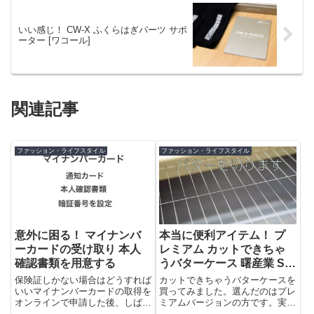
いい感じ！ CW-X ふくらはぎパーツ サポ
ーター [ワコール]
関連記事
ファッション・ライフスタイル
ファッション・ライフスタイル
意外に困る！ マイナンバ
本当に便利アイテム！ プ
ーカードの受け取り 本人
レミアム カットできちゃ
確認書類を用意する
うバターケース 曙産業 ST-
3007のレビュー
保険証しかない場合はどうすれば
カットできちゃうバターケースを
いいマイナンバーカードの取得を
買ってみました。選んだのはプレ
オンラインで申請した後、しばら
ミアムバージョンの方です。実際
くすると「個人番号カード交付
に使ってみたところ・・・