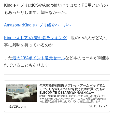
KindleアプリはiOSやAndroidだけではなくPC用というの
もあったりします。知らなかった。
AmazonのKindleアプリ紹介ページへ
Kindleストア の 売れ筋ランキング
– 世の中の人がどんな
事に興味を持っているのか
また
最大20%ポイント還元セール
など本のセールが開催さ
れていることもあります・・・
年末年始特別装備 タブレットアーム ベッドでご
ろごろしながらiPad airを使うために買ったもの
ELECOM TB-DSZARMWHNのレビュー
iPadでYouTubeの動画を視聴するために買ったタブレット
アームのTB-DSZARMWHNです。ごろごろ寝ながら使うた
めに必要な条件を満たしていていい感じだと思います。
2019.12.24
n1729.com